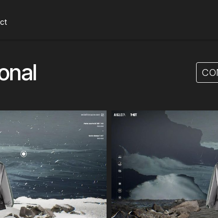
ct
ional
CO