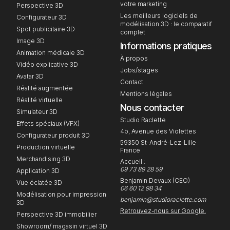
votre marketing
Perspective 3D
Les meilleurs logiciels de
Configurateur 3D
modélisation 3D : le comparatif
Spot publicitaire 3D
complet
Image 3D
Informations pratiques
Animation médicale 3D
À propos
Vidéo explicative 3D
Jobs/stages
Avatar 3D
Contact
Réalité augmentée
Mentions légales
Réalité virtuelle
Nous contacter
Simulateur 3D
Studio Raclette
Effets spéciaux (VFX)
4b, Avenue des Violettes
Configurateur produit 3D
59350 St-André-Lez-Lille
Production virtuelle
France
Merchandising 3D
Accueil :
09 73 89 28 59
Application 3D
Benjamin Devaux (CEO)
Vue éclatée 3D
06 60 12 98 34
Modélisation pour impression
benjamin@studioraclette.com
3D
Retrouvez-nous sur Google.
Perspective 3D immobilier
Showroom/ magasin virtuel 3D