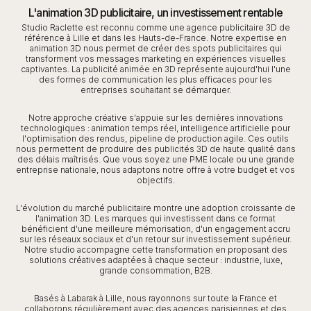
L'animation 3D publicitaire, un investissement rentable
Studio Raclette est reconnu comme une agence publicitaire 3D de
référence à Lille et dans les Hauts-de-France. Notre expertise en
animation 3D nous permet de créer des spots publicitaires qui
transforment vos messages marketing en expériences visuelles
captivantes. La publicité animée en 3D représente aujourd'hui l'une
des formes de communication les plus efficaces pour les
entreprises souhaitant se démarquer.
Notre approche créative s'appuie sur les dernières innovations
technologiques : animation temps réel, intelligence artificielle pour
l'optimisation des rendus, pipeline de production agile. Ces outils
nous permettent de produire des publicités 3D de haute qualité dans
des délais maîtrisés. Que vous soyez une PME locale ou une grande
entreprise nationale, nous adaptons notre offre à votre budget et vos
objectifs.
L'évolution du marché publicitaire montre une adoption croissante de
l'animation 3D. Les marques qui investissent dans ce format
bénéficient d'une meilleure mémorisation, d'un engagement accru
sur les réseaux sociaux et d'un retour sur investissement supérieur.
Notre studio accompagne cette transformation en proposant des
solutions créatives adaptées à chaque secteur : industrie, luxe,
grande consommation, B2B.
Basés à Labarak à Lille, nous rayonnons sur toute la France et
collaborons régulièrement avec des agences parisiennes et des