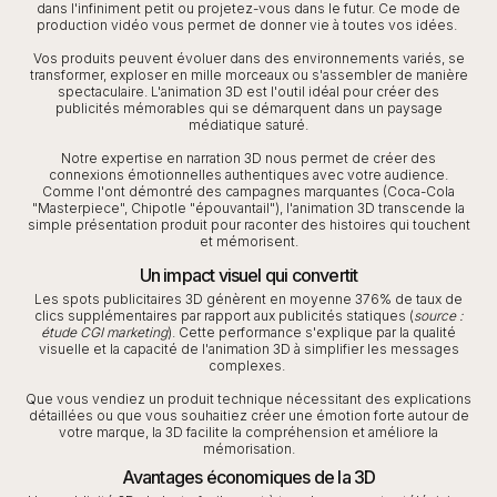
dans l'infiniment petit ou projetez-vous dans le futur. Ce mode de
production vidéo vous permet de donner vie à toutes vos idées.
Vos produits peuvent évoluer dans des environnements variés, se
transformer, exploser en mille morceaux ou s'assembler de manière
spectaculaire. L'animation 3D est l'outil idéal pour créer des
publicités mémorables qui se démarquent dans un paysage
médiatique saturé.
Notre expertise en narration 3D nous permet de créer des
connexions émotionnelles authentiques avec votre audience.
Comme l'ont démontré des campagnes marquantes (Coca-Cola
"Masterpiece", Chipotle "épouvantail"), l'animation 3D transcende la
simple présentation produit pour raconter des histoires qui touchent
et mémorisent.
Un impact visuel qui convertit
Les spots publicitaires 3D génèrent en moyenne 376% de taux de
clics supplémentaires par rapport aux publicités statiques (
source :
étude CGI marketing
). Cette performance s'explique par la qualité
visuelle et la capacité de l'animation 3D à simplifier les messages
complexes.
Que vous vendiez un produit technique nécessitant des explications
détaillées ou que vous souhaitiez créer une émotion forte autour de
votre marque, la 3D facilite la compréhension et améliore la
mémorisation.
Avantages économiques de la 3D